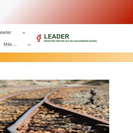
eader
Más …