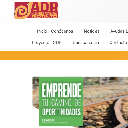
Saltar
al
contenido
Inicio
Conócenos
Noticias
Ayudas L
Proyectos GDR
Transparencia
Contacto