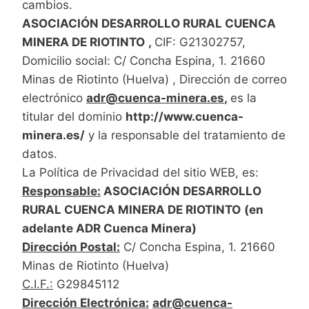
cambios.
ASOCIACIÓN DESARROLLO RURAL CUENCA
MINERA DE RIOTINTO
,
CIF: G21302757,
Domicilio social: C/ Concha Espina, 1. 21660
Minas de Riotinto (Huelva) , Dirección de correo
electrónico
adr@cuenca-minera.es
,
es la
titular del dominio
http://www.cuenca-
minera.es/
y la responsable del tratamiento de
datos.
La Política de Privacidad del sitio WEB, es:
Responsable:
ASOCIACIÓN DESARROLLO
RURAL CUENCA MINERA DE RIOTINTO
(en
adelante ADR Cuenca Minera)
Dirección Postal:
C/ Concha Espina, 1. 21660
Minas de Riotinto (Huelva)
C.I.F.:
G29845112
Dirección Electrónica:
adr@cuenca-