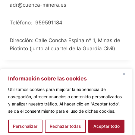
adr@cuenca-minera.es
Teléfono: 959591184
Dirección: Calle Concha Espina nº 1, Minas de
Riotinto (junto al cuartel de la Guardia Civil).
Aviso Legal
Política de privacidad
Información sobre las cookies
Política de cookies
Utilizamos cookies para mejorar la experiencia de
navegación, ofrecer anuncios o contenido personalizados
y analizar nuestro tráfico. Al hacer clic en "Aceptar todo",
se da el consentimiento para el uso de dichas cookies.
© 2026 GDR Cuenca Minera de Riotinto
Personalizar
Rechazar todas
Aceptar todo