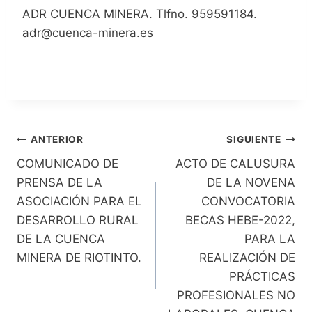
ADR CUENCA MINERA. Tlfno. 959591184.
adr@cuenca-minera.es
Navegación
ANTERIOR
SIGUIENTE
COMUNICADO DE
ACTO DE CALUSURA
de
PRENSA DE LA
DE LA NOVENA
entradas
ASOCIACIÓN PARA EL
CONVOCATORIA
DESARROLLO RURAL
BECAS HEBE-2022,
DE LA CUENCA
PARA LA
MINERA DE RIOTINTO.
REALIZACIÓN DE
PRÁCTICAS
PROFESIONALES NO