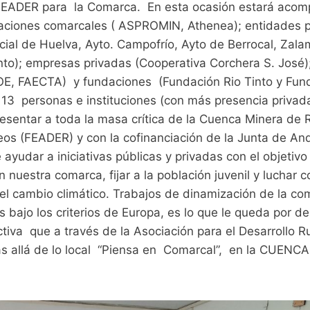
 LEADER para la Comarca. En esta ocasión estará aco
iaciones comarcales ( ASPROMIN, Athenea); entidades p
cial de Huelva, Ayto. Campofrío, Ayto de Berrocal, Zala
nto); empresas privadas (Cooperativa Corchera S. José)
OE, FAECTA) y fundaciones (Fundación Rio Tinto y Fun
al 13 personas e instituciones (con más presencia privad
esentar a toda la masa crítica de la Cuenca Minera de R
os (FEADER) y con la cofinanciación de la Junta de And
yudar a iniciativas públicas y privadas con el objetivo
 nuestra comarca, fijar a la población juvenil y luchar c
 el cambio climático. Trabajos de dinamización de la c
 bajo los criterios de Europa, es lo que le queda por d
tiva que a través de la Asociación para el Desarrollo R
s allá de lo local “Piensa en Comarcal”, en la CUENC