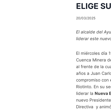
ELIGE S
20/03/2025
El alcalde del Ay
liderar este nuev
El miércoles día 
Cuenca Minera de 
al frente de la c
años a Juan Carlo
compromiso con e
Riotinto. En su 
liderar la
Nueva E
nuevo Presidente 
Directiva y anim