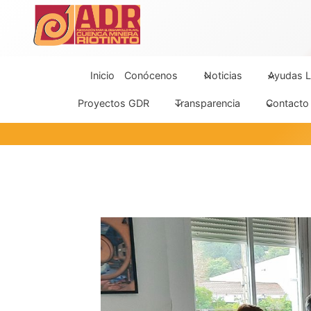
Saltar
al
contenido
Inicio
Conócenos
Noticias
Ayudas L
Proyectos GDR
Transparencia
Contacto