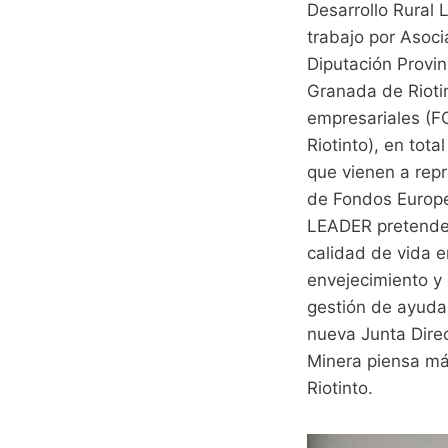
Desarrollo Rural
trabajo por Asoc
Diputación Provin
Granada de Rioti
empresariales (F
Riotinto), en tot
que vienen a repr
de Fondos Europe
LEADER pretende a
calidad de vida en
envejecimiento y
gestión de ayudas
nueva Junta Direc
Minera piensa má
Riotinto.