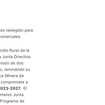
 es reelegido para
 comarcales.
ollo Rural de la
a Junta Directiva
eriodo de dos
lo, renovando su
nca Minera de
se compromete a
 2023-2027.
El
nterior Junta
o Programa de