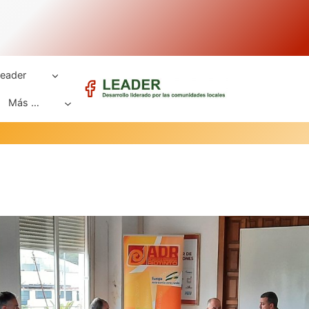
eader
Más …