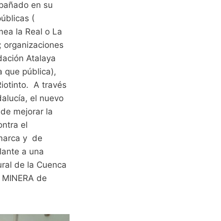
mpañado en su
úblicas (
mea la Real o La
; organizaciones
dación Atalaya
a que pública),
iotinto. A través
alucía, el nuevo
 de mejorar la
ontra el
omarca y de
elante a una
ural de la Cuenca
A MINERA de