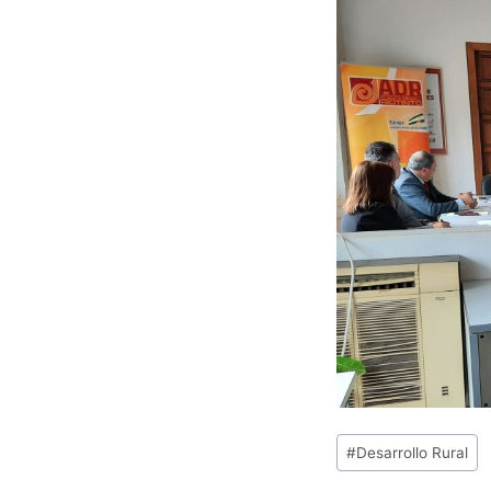
Etiquetas
#
Desarrollo Rural
de