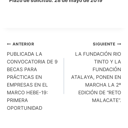
Plazo de solicitud: 28 de mayo de 2019
Navegación
ANTERIOR
SIGUIENTE
PUBLICADA LA
LA FUNDACIÓN RIO
de
CONVOCATORIA DE 9
TINTO Y LA
entradas
BECAS PARA
FUNDACIÓN
PRÁCTICAS EN
ATALAYA, PONEN EN
EMPRESAS EN EL
MARCHA LA 2º
MARCO HEBE-19:
EDICIÓN DE “RETO
PRIMERA
MALACATE”.
OPORTUNIDAD