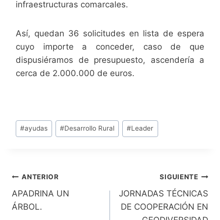
infraestructuras comarcales.
Así, quedan 36 solicitudes en lista de espera
cuyo importe a conceder, caso de que
dispusiéramos de presupuesto, ascendería a
cerca de 2.000.000 de euros.
Etiquetas
#
ayudas
#
Desarrollo Rural
#
Leader
de
la
entrada:
Navegación
ANTERIOR
SIGUIENTE
APADRINA UN
JORNADAS TÉCNICAS
de
ÁRBOL.
DE COOPERACIÓN EN