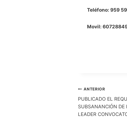
Teléfono: 959 5
Movil: 6072884
Navegación
ANTERIOR
PUBLICADO EL REQU
de
SUBSANANCIÓN DE 
entradas
LEADER CONVOCATO