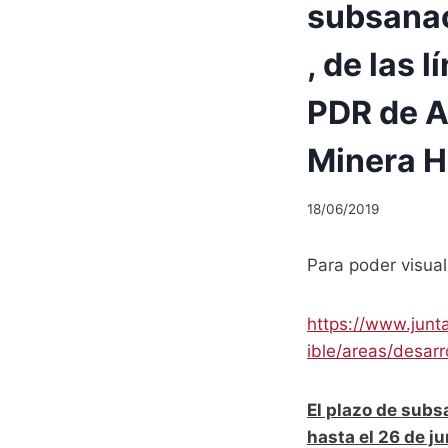
subsanac
, de las 
PDR de A
Minera H
18/06/2019
Para poder visual
https://www.junt
ible/areas/desar
El plazo de subs
hasta el 26 de ju