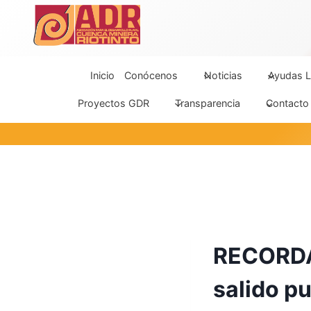
Saltar
al
contenido
Inicio
Conócenos
Noticias
Ayudas L
Proyectos GDR
Transparencia
Contacto
RECORDA
salido p