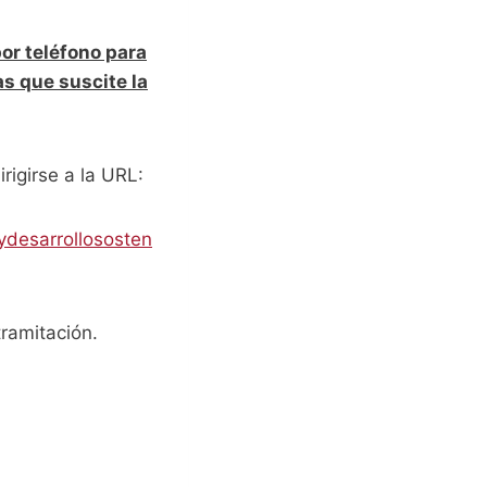
or teléfono para
as que suscite la
igirse a la URL:
ydesarrollososten
tramitación.