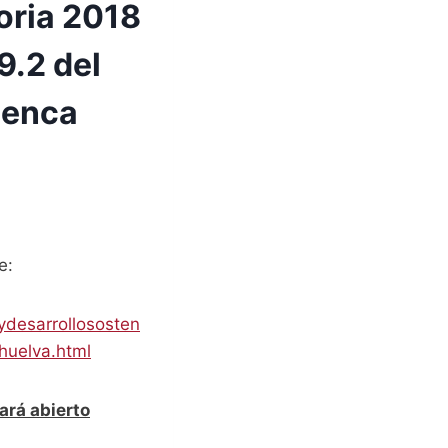
oria 2018
9.2 del
uenca
e:
ydesarrollososten
huelva.html
ará abierto