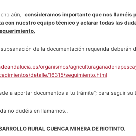
hecho aún,
c
onsideramos importante que nos llaméis p
ta con nuestro equipo técnico y aclarar todas las dud
requerimiento.
 subsanación de la documentación requerida deberán dir
adeandalucia.es/organismos/agriculturaganaderiapesca
ocedimientos/detalle/16315/seguimiento.html
ede a aportar documentos a tu trámite”; para seguir su 
uda no dudéis en llamarnos..
SARROLLO RURAL CUENCA MINERA DE RIOTINTO.